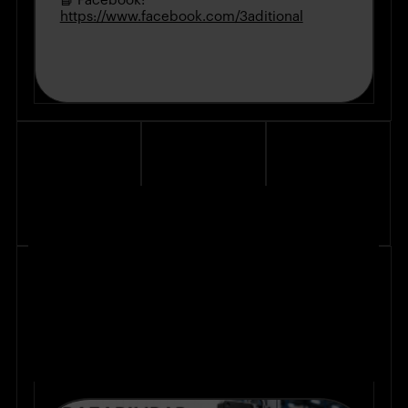
📘 Facebook:
https://www.facebook.com/3aditional
RFID y Visión Artificial: la
trazabilidad inteligente para
una industria más eficiente
(22 Jul 2026)