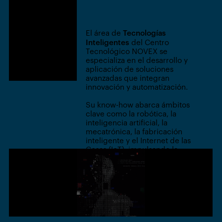
Tecnologías
El área de
Inteligentes
del Centro
Tecnológico NOVEX se
especializa en el desarrollo y
aplicación de soluciones
avanzadas que integran
innovación y automatización.
Su know-how abarca ámbitos
clave como la robótica, la
inteligencia artificial, la
mecatrónica, la fabricación
inteligente y el Internet de las
Cosas (IoT), impulsando la
transformación digital de la
industria y la creación de
sistemas más eficientes,
conectados y sostenibles.