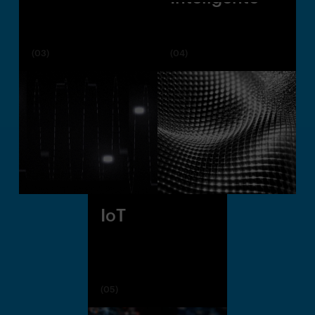
(03)
(04)
IoT
(05)