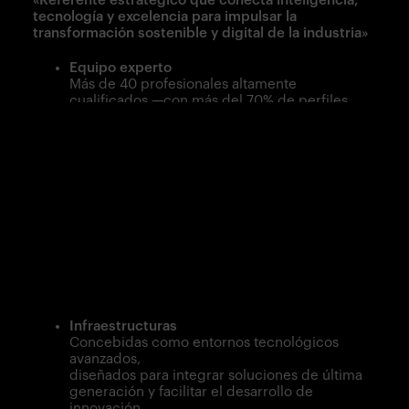
tecnología y excelencia para impulsar la
transformación sostenible y digital de la industria»
Equipo experto
Más de 40 profesionales altamente
cualificados —con más del 70% de perfiles
de especialización avanzada— conforman un
equipo comprometido con la excelencia
técnica, la innovación continua y un servicio
orientado a resultados.
Actividad
Volumen de negocio amplio, reflejando la
confianza
sostenida del mercado y operando en
múltiples países con una presencia
internacional consolidada.
Infraestructuras
Concebidas como entornos tecnológicos
avanzados,
diseñados para integrar soluciones de última
generación y facilitar el desarrollo de
innovación